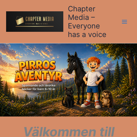
Hoppa
Chapter
till
Media –
innehåll
Everyone
has a voice
Välkommen till