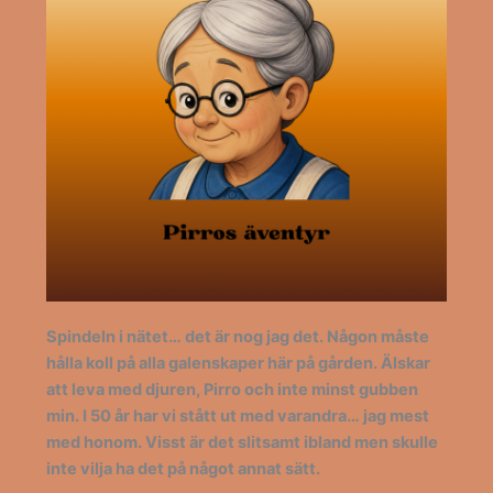
Spindeln i nätet… det är nog jag det. Någon måste
hålla koll på alla galenskaper här på gården. Älskar
att leva med djuren, Pirro och inte minst gubben
min. I 50 år har vi stått ut med varandra… jag mest
med honom. Visst är det slitsamt ibland men skulle
inte vilja ha det på något annat sätt.