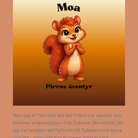
Vem jag är? Vet inte alla det?! Moa var namnet och
kommer ursprungligen från Dalarna. Men kände att
jag var tvungen att flytta hit till Tyllebyn och styra
upp lite… speciellt han Sumpen, kattrackarn.