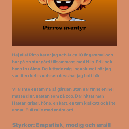
Hej alla! Pirro heter jag och är ca 10 år gammal och
bor på en stor gård tillsammans med Nils-Erik och
hans fru Alma. De hittade mig i hönshuset när jag
var liten bebis och sen dess har jag bott här.
Vi är inte ensamma på gården utan där finns en hel
massa djur, nästan som på zoo. Där hittar man
Hästar, grisar, höns, en katt, en tam igelkott och lite
annat. Full rulle med andra ord.
Styrkor: Empatisk, modig och snäll