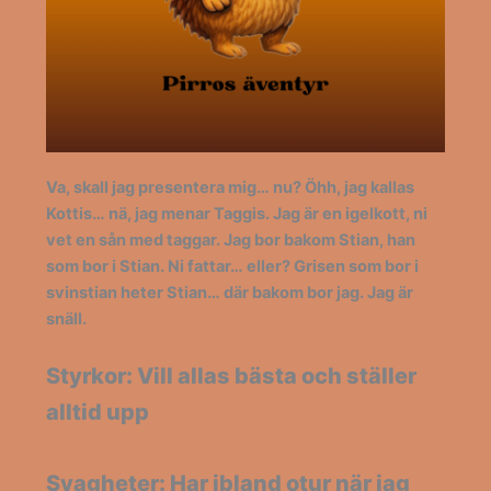
Va, skall jag presentera mig… nu? Öhh, jag kallas
Kottis… nä, jag menar Taggis. Jag är en igelkott, ni
vet en sån med taggar. Jag bor bakom Stian, han
som bor i Stian. Ni fattar… eller? Grisen som bor i
svinstian heter Stian… där bakom bor jag. Jag är
snäll.
Styrkor: Vill allas bästa och ställer
alltid upp
Svagheter: Har ibland otur när jag