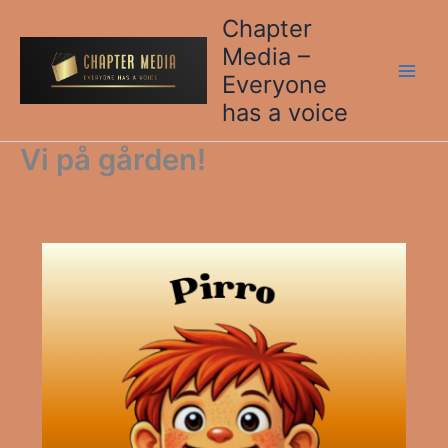
Hoppa
Chapter
till
Media –
innehåll
Everyone
has a voice
Vi på gården!