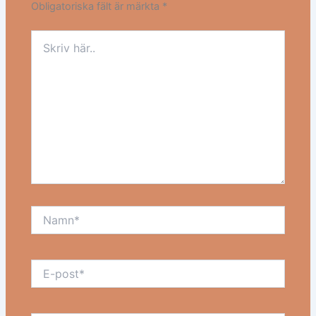
Obligatoriska fält är märkta
*
Skriv
här..
Namn*
E-
post*