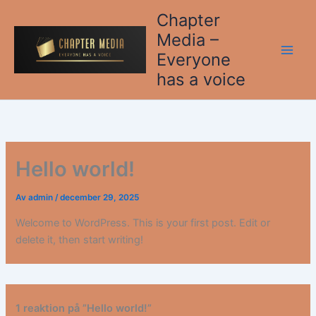
Hoppa
Chapter
till
Media –
innehåll
Everyone
has a voice
Hello world!
Av
admin
/
december 29, 2025
Welcome to WordPress. This is your first post. Edit or
delete it, then start writing!
1 reaktion på ”Hello world!”